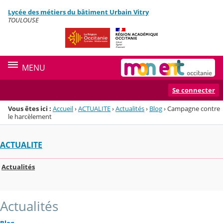
Panneau de gestion des cookies
Lycée des métiers du bâtiment Urbain Vitry
Menu de la rubrique
Contenu
TOULOUSE
MENU
Se connecter
Vous êtes ici :
Accueil
›
ACTUALITE
›
Actualités
›
Blog
›
Campagne contre
le harcèlement
ACTUALITE
Actualités
Actualités