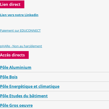
Lien direct
Lien vers notre Linkedin
Paiement sur EDUCONNECT
pHARe - Non au harcèlement
Accès directs
Pôle Aluminium
Pôle Bois
Pôle Energétique et climatique
Pôle Etudes du bâtiment
Pôle Gros oeuvre