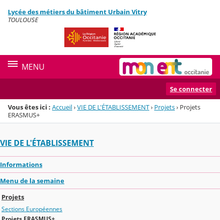
Panneau de gestion des cookies
Lycée des métiers du bâtiment Urbain Vitry
Menu de la rubrique
Contenu
TOULOUSE
MENU
Se connecter
Vous êtes ici :
Accueil
›
VIE DE L'ÉTABLISSEMENT
›
Projets
›
Projets
ERASMUS+
VIE DE L'ÉTABLISSEMENT
Informations
Menu de la semaine
Projets
Sections Européennes
Projets ERASMUS+