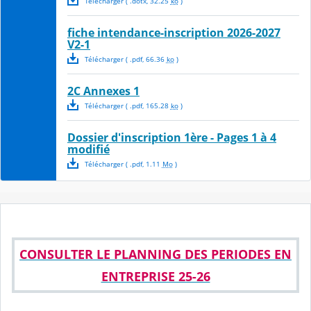
Télécharger
( .
dotx
,
32.25
ko
)
fiche intendance-inscription 2026-2027
V2-1
Télécharger
( .
pdf
,
66.36
ko
)
2C Annexes 1
Télécharger
( .
pdf
,
165.28
ko
)
Dossier d'inscription 1ère - Pages 1 à 4
modifié
Télécharger
( .
pdf
,
1.11
Mo
)
CONSULTER LE PLANNING DES PERIODES EN
ENTREPRISE 25-26