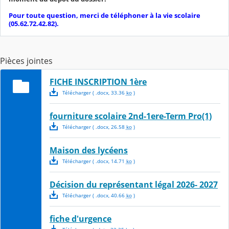
Pour toute question, merci de téléphoner à la vie scolaire
(05.62.72.42.82).
Pièces jointes
FICHE INSCRIPTION 1ère
Télécharger
( .
docx
,
33.36
ko
)
fourniture scolaire 2nd-1ere-Term Pro(1)
Télécharger
( .
docx
,
26.58
ko
)
Maison des lycéens
Télécharger
( .
docx
,
14.71
ko
)
Décision du représentant légal 2026- 2027
Télécharger
( .
docx
,
40.66
ko
)
fiche d'urgence