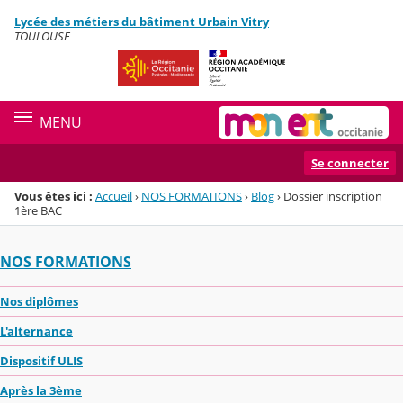
Panneau de gestion des cookies
Lycée des métiers du bâtiment Urbain Vitry
Menu de la rubrique
Contenu
TOULOUSE
MENU
Se connecter
Vous êtes ici :
Accueil
›
NOS FORMATIONS
›
Blog
›
Dossier inscription
1ère BAC
NOS FORMATIONS
Nos diplômes
L'alternance
Dispositif ULIS
Après la 3ème