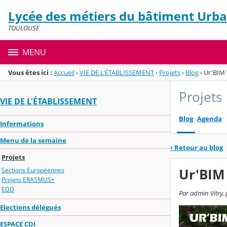
Panneau de gestion des cookies
Lycée des métiers du bâtiment Urba
Menu de la rubrique
Contenu
TOULOUSE
MENU
Vous êtes ici :
Accueil
›
VIE DE L'ÉTABLISSEMENT
›
Projets
›
Blog
›
Ur'BIM 
Projets
VIE DE L'ÉTABLISSEMENT
Blog
Agenda
Informations
Menu de la semaine
‹
Retour au blog
Projets
Ur'BIM 
Sections Européennes
Projets ERASMUS+
EDD
Par admin Vitry, 
Elections délégués
ESPACE CDI