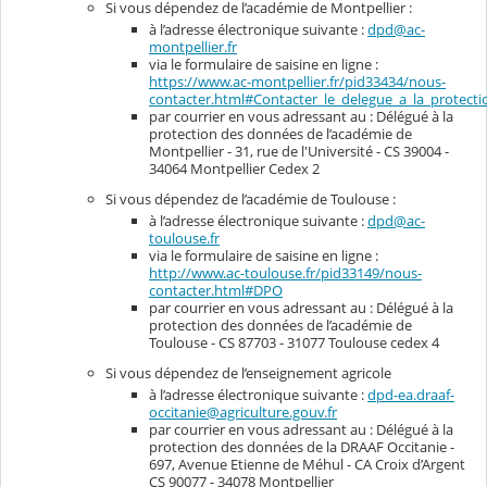
Si vous dépendez de l’académie de Montpellier :
à l’adresse électronique suivante :
dpd@ac-
montpellier.fr
via le formulaire de saisine en ligne :
https://www.ac-montpellier.fr/pid33434/nous-
contacter.html#Contacter_le_delegue_a_la_protec
par courrier en vous adressant au : Délégué à la
protection des données de l’académie de
Montpellier - 31, rue de l'Université - CS 39004 -
34064 Montpellier Cedex 2
Si vous dépendez de l’académie de Toulouse :
à l’adresse électronique suivante :
dpd@ac-
toulouse.fr
via le formulaire de saisine en ligne :
http://www.ac-toulouse.fr/pid33149/nous-
contacter.html#DPO
par courrier en vous adressant au : Délégué à la
protection des données de l’académie de
Toulouse - CS 87703 - 31077 Toulouse cedex 4
Si vous dépendez de l’enseignement agricole
à l’adresse électronique suivante :
dpd-ea.draaf-
occitanie@agriculture.gouv.fr
par courrier en vous adressant au : Délégué à la
protection des données de la DRAAF Occitanie -
697, Avenue Etienne de Méhul - CA Croix d’Argent
CS 90077 - 34078 Montpellier