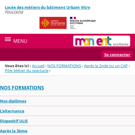
Panneau de gestion des cookies
Lycée des métiers du bâtiment Urbain Vitry
Menu de la rubrique
Contenu
TOULOUSE
MENU
Se connecter
Vous êtes ici :
Accueil
›
NOS FORMATIONS
›
Après la 2nde ou un CAP
›
Pôle Métier du spectacle
›
NOS FORMATIONS
Nos diplômes
L'alternance
Dispositif ULIS
Après la 3ème